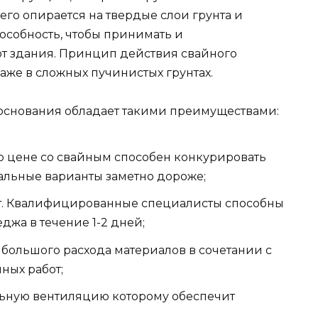
его опирается на твердые слои грунта и
особность, чтобы принимать и
от здания. Принцип действия свайного
же в сложных пучинистых грунтах.
основания обладает такими преимуществами:
о цене со свайным способен конкурировать
тальные варианты заметно дороже;
т. Квалифицированные специалисты способны
джа в течение 1-2 дней;
 большого расхода материалов в сочетании с
ных работ;
льную вентиляцию которому обеспечит