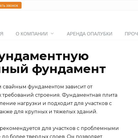
ать звонок
АЯ
О КОМПАНИИ
АРЕНДА ОПАЛУБКИ
ПРОЧ
фундаментную
йный фундамент
 свайным фундаментом зависит от
х требований строения. Фундаментная плита
ение нагрузки и подходит для участков с
акже для крупных и тяжелых зданий.
 рекомендуется для участков с проблемными
 до более твердых слоев. Он позволяет