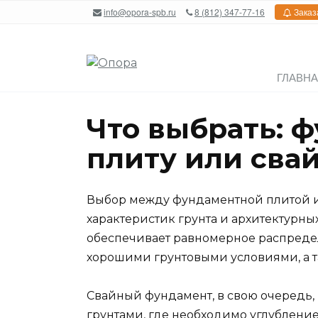
Перейти
info@opora-spb.ru
8 (812) 347-77-16
Заказ
к
содержанию
ГЛАВН
Что выбрать: 
плиту или сва
Выбор между фундаментной плитой и
характеристик грунта и архитектурны
обеспечивает равномерное распредел
хорошими грунтовыми условиями, а т
Свайный фундамент, в свою очередь,
грунтами, где необходимо углубление