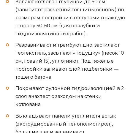
Копают котлован глубиной до 50 см
(зависит от расчетной толщины основы) по
размерам постройки с отступами в каждую
сторону 50-60 см (для опалубки и
гидроизоляционных работ).
Разравнивают и трамбуют дно, застилают
геотекстиль, засыпают «подушку» (песок 10
см, гравий 15), уплотняют. Под тяжелые
постройки заливают слой подбетонки —
тощего бетона.
Покрывают рулонной гидроизоляцией в 2
слоя внахлест с заходом на стенки
котлована.
Выкладывают панели утеплителя встык
(экструдированный пенополистирол),
большие щели запенивают.