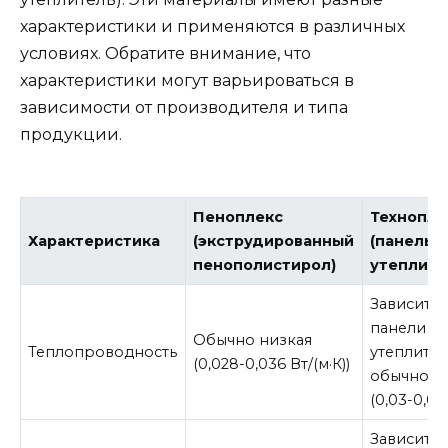
характеристики и применяются в различных
условиях. Обратите внимание, что
характеристики могут варьироваться в
зависимости от производителя и типа
продукции.
Пеноплекс
Технопле
Характеристика
(экструдированный
(панельн
пенополистирол)
утеплите
Зависит о
панели и 
Обычно низкая
Теплопроводность
утеплител
(0,028-0,036 Вт/(м·К))
обычно т
(0,03-0,05 
Зависит о