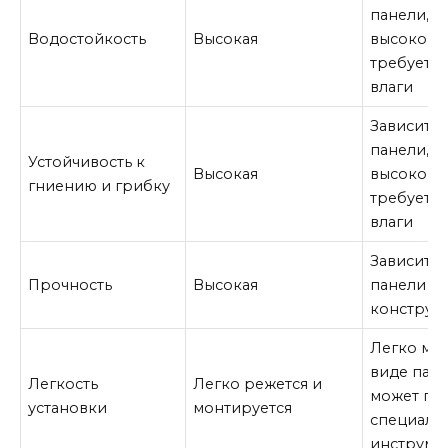
панели, м
Водостойкость
Высокая
высокой, 
требуется
влаги
Зависит о
панели, м
Устойчивость к
Высокая
высокой, 
гниению и грибку
требуется
влаги
Зависит о
Прочность
Высокая
панели и
конструк
Легко мон
виде пане
Легкость
Легко режется и
может по
установки
монтируется
специали
инструме