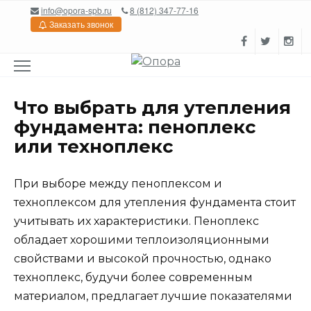
Перейти
info@opora-spb.ru
8 (812) 347-77-16
к
Заказать звонок
содержанию
Что выбрать для утепления
фундамента: пеноплекс
или техноплекс
При выборе между пеноплексом и
техноплексом для утепления фундамента стоит
учитывать их характеристики. Пеноплекс
обладает хорошими теплоизоляционными
свойствами и высокой прочностью, однако
техноплекс, будучи более современным
материалом, предлагает лучшие показателями