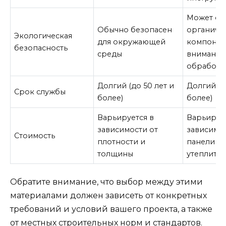
Может со
Обычно безопасен
органиче
Экологическая
для окружающей
компонен
безопасность
среды
внимания
обработк
Долгий (до 50 лет и
Долгий (д
Срок службы
более)
более)
Варьируется в
Варьирует
зависимости от
зависимос
Стоимость
плотности и
панели и 
толщины
утеплител
Обратите внимание, что выбор между этими
материалами должен зависеть от конкретных
требований и условий вашего проекта, а также
от местных строительных норм и стандартов.