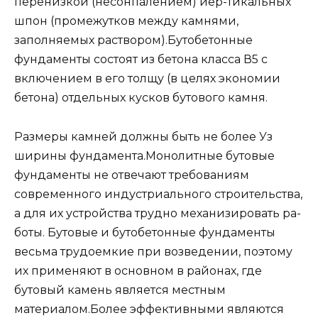
перенизкой (несонпалением) иер-тикальных
шпон (промежутков между камнями,
заполняемых раствором).Бутобетонные
фундаменты состоят из бетона класса В5 с
включением в его тол­щу (в целях экономии
бетона) отдельных кусков бутового камня.
Размеры камней должны быть не более Уз
ширины фунда­мента.Монолитные бутовые
фундаменты не отвечают требованиям
современного ин­дустриального строительства,
а для их устройства трудно механизировать ра­
боты. Бутовые и бутобетонные фунда­менты
весьма трудоемкие при возведе­нии, поэтому
их применяют в основном в районах, где
бутовый камень является местным
материалом.Более эффективными являются