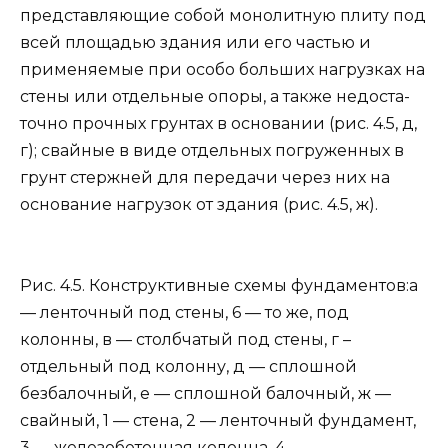
представляющие собой монолитную плиту под
всей площадью здания или его частью и
применяемые при особо больших нагрузках на
стены или отдельные опоры, а также недоста­
точно прочных грунтах в основании (рис. 4.5, д,
г); свайные в виде отдельных по­груженных в
грунт стержней для переда­чи через них на
основание нагрузок от здания (рис. 4.5, ж).
Рис. 4.5. Конструктивные схемы фундаментов:а
— ленточный под стены, 6 — то же, под
колонны, в — столбчатый под стены, г –
отдельный под колонну, д — сплошной
безбалочный, е — сплошной балочный, ж —
свайный, 1 — стена, 2 — ленточ­ный фундамент,
3 — железобетонная колонна, 4 —