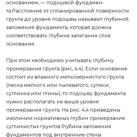
основанием, — подошвой фундамен­
та.Расстояние от спланированной поверх­ности
грунта до уровня подошвы назы­вают глубиной
заложения фундамента, которая должна
соответствовать глубине залегания слоя
основания.
При этом не­обходимо учитывать глубину
промерза­ния грунта (рис, 4.4). Если основание
со­стоит из влажного мелкозернистого грун­та
(песка мелкого или пылеватого, супе­си,
суглинка или глины), то подошву фундамента
нужно располагать не выше уровня
промерзания грунта. На рис. 4,4 приведены
изолинии нормативных глубин промерзания
суглинистых грунтов.Глубина заложения
фундаментов под внутренние стены