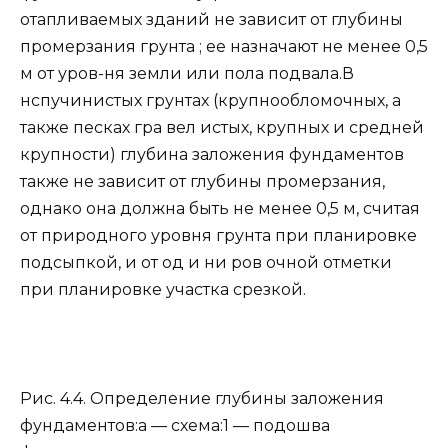
отапливаемых зданий не зависит от глубины
промерзания грун­та ; ее назначают не менее 0,5
м от уров-ня земли или пола подвала.В
нспучинистых грунтах (крупнообло­мочных, а
также песках гра вел истых, крупных и средней
крупности) глубина заложения фундаментов
также не зависит от глубины промерзания,
однако она должна быть не менее 0,5 м, считая
от природного уровня грунта при планиров­ке
подсыпкой, и от од и ни ров очной от­метки
при планировке участка срезкой.
Рис. 4.4. Определение глубины заложения
фундаментов:а — схема:1 — подошва