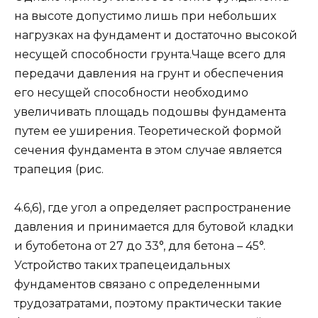
на высоте допустимо лишь при небольших
нагрузках на фунда­мент и достаточно высокой
несущей спо­собности грунта.Чаще всего для
передачи давления на грунт и обеспечения
его несущей способ­ности необходимо
увеличивать площадь подошвы фундамента
путем ее уширения. Теоретической формой
сечения фунда­мента в этом случае является
трапеция (рис.
4.6,6), где угол а определяет рас­пространение
давления и принимается для бутовой кладки
и бутобетона от 27 до 33°, для бетона – 45°.
Устройство таких трапецеидальных
фундаментов связа­но с определенными
трудозатратами, по­этому практически такие