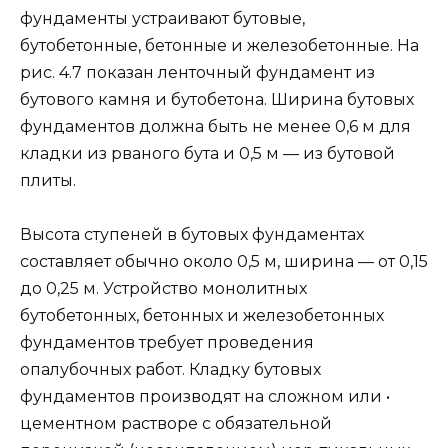
фундаменты устраивают бу­товые,
бутобетонные, бетонные и железо­бетонные. На
рис. 4.7 показан ленточный фундамент из
бутового камня и бутобе­тона. Ширина бутовых
фундаментов дол­жна быть не менее 0,6 м для
кладки из рваного бута и 0,5 м — из бутовой
плиты.
Высота ступеней в бутовых фундаментах
составляет обычно около 0,5 м, ши­рина — от 0,15
до 0,25 м. Устройство мо­нолитных
бутобетонных, бетонных и же­лезобетонных
фундаментов требует про­ведения
опалубочных работ. Кладку бу­товых
фундаментов производят на слож­ном или •
цементном растворе с обяза­тельной