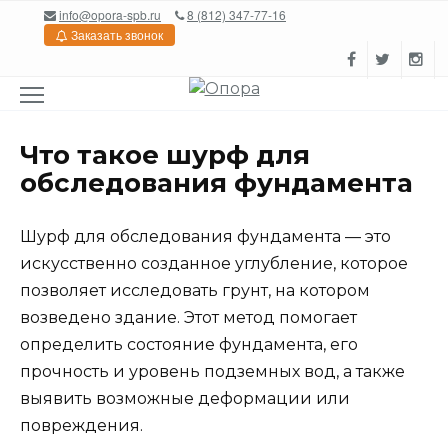
Перейти
info@opora-spb.ru
8 (812) 347-77-16
к
Заказать звонок
содержанию
Что такое шурф для
обследования фундамента
Шурф для обследования фундамента — это
искусственно созданное углубление, которое
позволяет исследовать грунт, на котором
возведено здание. Этот метод помогает
определить состояние фундамента, его
прочность и уровень подземных вод, а также
выявить возможные деформации или
повреждения.