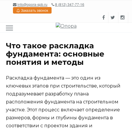
Перейти
info@opora-spb.ru
8 (812) 347-77-16
к
Заказать звонок
содержанию
Что такое раскладка
фундамента: основные
понятия и методы
Раскладка фундамента — это один из
ключевых этапов при строительстве, который
подразумевает разработку плана
расположения фундамента на строительном
участке. Этот процесс включает определение
размеров, формы и глубины фундамента в
соответствии с проектом здания и