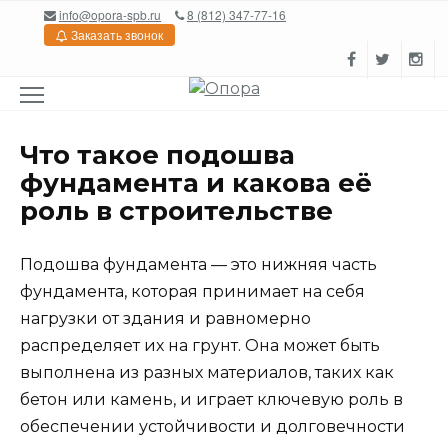
Перейти
info@opora-spb.ru
8 (812) 347-77-16
к
Заказать звонок
содержанию
Что такое подошва
фундамента и какова её
роль в строительстве
Подошва фундамента — это нижняя часть
фундамента, которая принимает на себя
нагрузки от здания и равномерно
распределяет их на грунт. Она может быть
выполнена из разных материалов, таких как
бетон или камень, и играет ключевую роль в
обеспечении устойчивости и долговечности