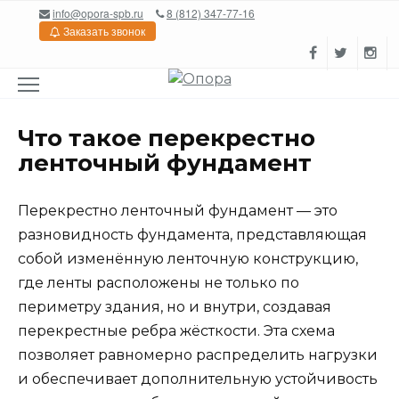
Перейти
info@opora-spb.ru
8 (812) 347-77-16
к
Заказать звонок
содержанию
Что такое перекрестно
ленточный фундамент
Перекрестно ленточный фундамент — это
разновидность фундамента, представляющая
собой изменённую ленточную конструкцию,
где ленты расположены не только по
периметру здания, но и внутри, создавая
перекрестные ребра жёсткости. Эта схема
позволяет равномерно распределить нагрузки
и обеспечивает дополнительную устойчивость