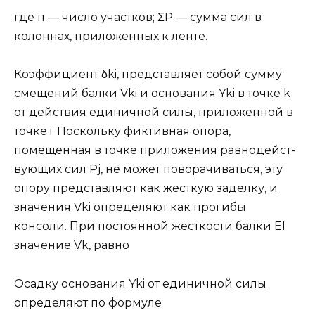
где п — число участков; ΣP — сумма сил в
колоннах, приложенных к ленте.
Коэффициент δki, представляет собой сумму
смещений балки Vki и ос­нования Yki в точке k
от действия единичной силы, приложенной в
точке i. Поскольку фиктивная опора,
помещенная в точке приложения равнодейст­
вующих сил Pj, не может поворачиваться, эту
опору представляют как же­сткую заделку, и
значения Vki определяют как прогибы
консоли. При посто­янной жесткости балки EI
значение Vk, равно
Осадку основания Yki от единичной силы
определяют по формуле