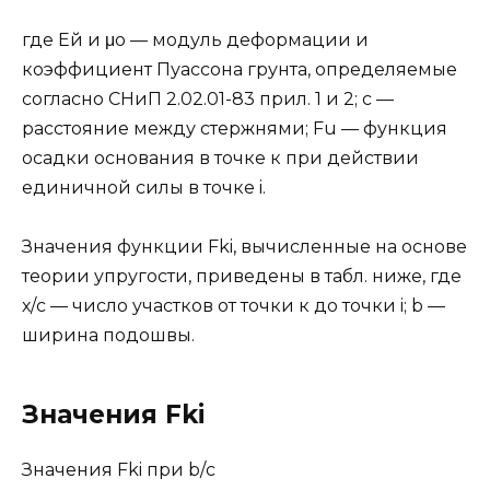
где Ей и μо — модуль деформации и
коэффициент Пуассона грунта, опреде­ляемые
согласно СНиП 2.02.01-83 прил. 1 и 2; с —
расстояние между стерж­нями; Fu — функция
осадки основания в точке к при действии
единичной силы в точке i.
Значения функции Fki, вычисленные на основе
теории упругости, при­ведены в табл. ниже, где
х/с — число участков от точки к до точки i; b —
ши­рина подошвы.
Значения Fki
Значения Fki при b/с