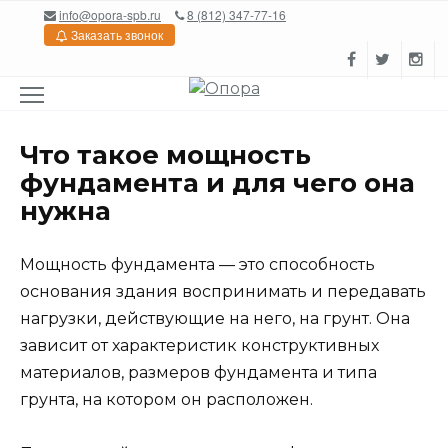
Перейти
info@opora-spb.ru
8 (812) 347-77-16
к
Заказать звонок
содержанию
Что такое мощность
фундамента и для чего она
нужна
Мощность фундамента — это способность
основания здания воспринимать и передавать
нагрузки, действующие на него, на грунт. Она
зависит от характеристик конструктивных
материалов, размеров фундамента и типа
грунта, на котором он расположен.