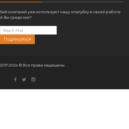
г. Санкт-Петербург,
Телефон:
8 (812) 347-77-16
E-Mail:
info@opora-spb.ru
info@opora-spb.ru
Форма подписки
548 компаний уже используют нашу опалубку в своей работе.
А Вы среди них?
Подписаться
2017-2024 © Все права защищены.