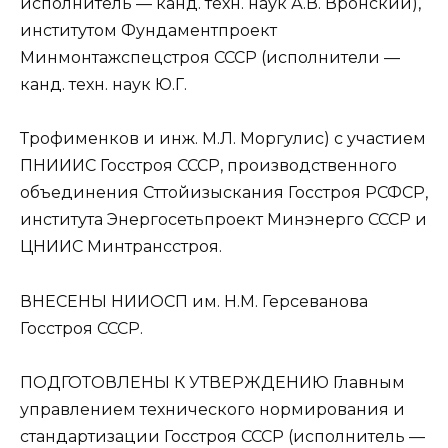
исполнитель — канд. техн. наук А.В. Вронский),
институтом Фундаментпроект
Минмонтажспецстроя СССР (исполнители —
канд. техн. наук Ю.Г.
Трофименков и инж. М.Л. Моргулис) с участием
ПНИИИС Госстроя СССР, производственного
объединения Сттойизыскания Госстроя РСФСР,
института Энергосетьпроект Минэнерго СССР и
ЦНИИС Минтрансстроя.
ВНЕСЕНЫ НИИОСП им. Н.М. Герсеванова
Госстроя СССР.
ПОДГОТОВЛЕНЫ К УТВЕРЖДЕНИЮ Главным
управлением технического нормирования и
стандартизации Госстроя СССР (исполнитель —