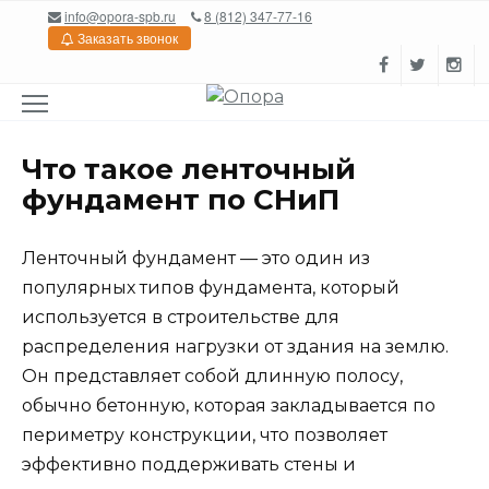
Перейти
info@opora-spb.ru
8 (812) 347-77-16
к
Заказать звонок
содержанию
Что такое ленточный
фундамент по СНиП
Ленточный фундамент — это один из
популярных типов фундамента, который
используется в строительстве для
распределения нагрузки от здания на землю.
Он представляет собой длинную полосу,
обычно бетонную, которая закладывается по
периметру конструкции, что позволяет
эффективно поддерживать стены и