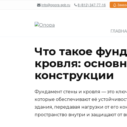
Перейти
info@opora-spb.ru
8 (812) 347-77-16
Заказ
к
содержанию
ГЛАВН
Что такое фунд
кровля: основ
конструкции
Фундамент стены и кровля — это клю
которые обеспечивают её устойчивос
здания, передавая нагрузки от его ко
пространство внутри и защищают от 