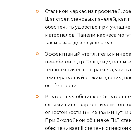
Стальной каркас из профилей, с
Шаг стоек стеновых панелей, как п
обеспечить удобство при укладке
материалов. Панели каркаса могут
так и в заводских условиях.
Эффективный утеплитель: минерал
пенобетон и др. Толщину утеплит
теплотехнического расчета, учит
температурный режим здания, пл
особенности.
Внутренняя обшивка. С внутренне
слоями гипсокартонных листов тол
огнестойкости REI 45 (45 минут) и
При 3-хслойной обшивке ГКЛ стена
обеспечивает II степень огнестой