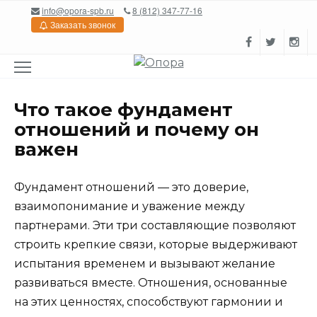
Перейти
info@opora-spb.ru
8 (812) 347-77-16
к
Заказать звонок
содержанию
Что такое фундамент
отношений и почему он
важен
Фундамент отношений — это доверие,
взаимопонимание и уважение между
партнерами. Эти три составляющие позволяют
строить крепкие связи, которые выдерживают
испытания временем и вызывают желание
развиваться вместе. Отношения, основанные
на этих ценностях, способствуют гармонии и