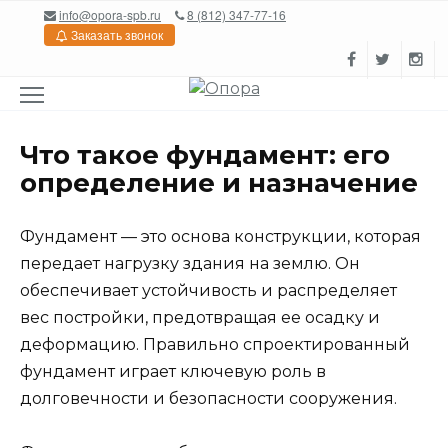
Перейти
info@opora-spb.ru
8 (812) 347-77-16
к
Заказать звонок
содержанию
Что такое фундамент: его
определение и назначение
Фундамент — это основа конструкции, которая
передает нагрузку здания на землю. Он
обеспечивает устойчивость и распределяет
вес постройки, предотвращая ее осадку и
деформацию. Правильно спроектированный
фундамент играет ключевую роль в
долговечности и безопасности сооружения.