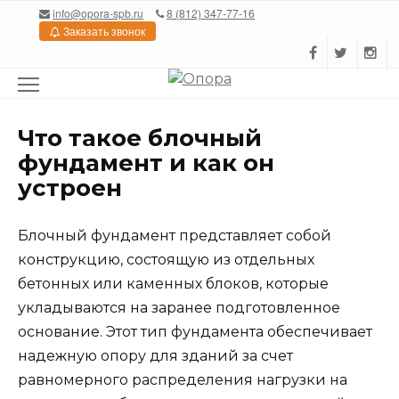
Перейти
info@opora-spb.ru
8 (812) 347-77-16
к
Заказать звонок
содержанию
Что такое блочный
фундамент и как он
устроен
Блочный фундамент представляет собой
конструкцию, состоящую из отдельных
бетонных или каменных блоков, которые
укладываются на заранее подготовленное
основание. Этот тип фундамента обеспечивает
надежную опору для зданий за счет
равномерного распределения нагрузки на