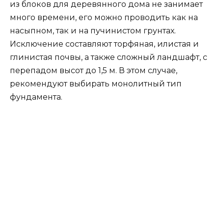
Если вы заказываете строительство бетонного
фундамента для деревянного дома, фирма-
подрядчик выполняет все работы по
гидроизоляции и утеплению. К этому этапу
работ приступают после того, как проведен
монтаж всех рядов блоков.
В самом простом варианте вначале на верхний
ряд укладывают рубероид, а боковую
поверхность блочного основания покрывают
несколькими слоями гидроизоляции. Можно
обработать блоки цементным раствором с
присадками из жидкого стекла.
В продаже есть водонепроницаемый
материал, сделанный из битума, который
нагревают горелкой и наносят на внешнюю