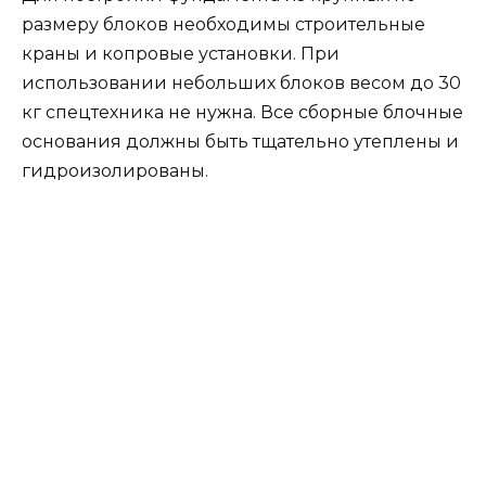
Обычный тип блока представляет собой
параллелепипед, сделанный из силиката или
керамзита. Класс прочности этого
стройматериала 7,5, а плотность должна быть не
меньше 1800 кг на 1 куб. м. Стандартные блоки
имеют длину от 30 до 60 см, ширину о 78 до
238 км и высоту до 58 см. Ширину подбирают в
зависимости от толщины стены деревянного
дома.
Для строительства фундамента используются
два вида блоков – сплошные, в форме
прямоугольника и блоки-подушки в виде
трапеции. Технические характеристики таких
строительных изделий регламентируются ГОСТ
13579-78.