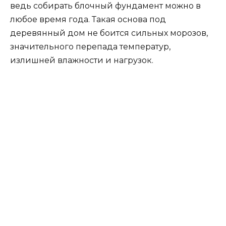
ведь собирать блочный фундамент можно в
любое время года. Такая основа под
деревянный дом не боится сильных морозов,
значительного перепада температур,
излишней влажности и нагрузок.
Несмотря на преимущества, блочный
фундамент имеет свои недостатки и требует
правильного монтажа. Мы расскажем, почему
владельцы загородных участков выбирают
фундамент из блоков, и как можно возвести
надежное основание, чтобы сократить расходы
на строительство.
Какой фундамент выбрать?