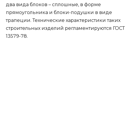
Строительство опорно-столбчатого фундамента
из блоков для деревянного дома не занимает
много времени, его можно проводить как на
насыпном, так и на пучинистом грунтах.
Исключение составляют торфяная, илистая и
глинистая почвы, а также сложный ландшафт, с
перепадом высот до 1,5 м. В этом случае,
рекомендуют выбирать монолитный тип
фундамента.
Заказать бесплатную консультацию!
Блоки подходят для строительства ленточного
армированного фундамента на песчаном,
песчано-гравийном или каменистом типе