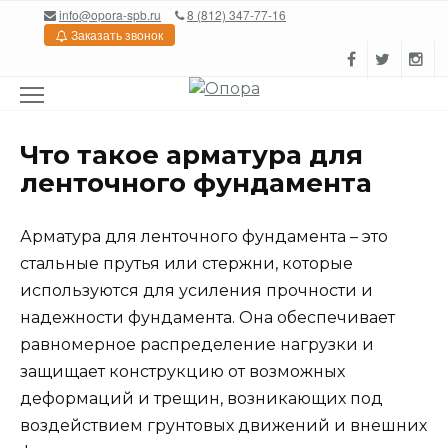
Перейти
info@opora-spb.ru
8 (812) 347-77-16
к
Заказать звонок
содержанию
Что такое арматура для
ленточного фундамента
Арматура для ленточного фундамента – это
стальные прутья или стержни, которые
используются для усиления прочности и
надежности фундамента. Она обеспечивает
равномерное распределение нагрузки и
защищает конструкцию от возможных
деформаций и трещин, возникающих под
воздействием грунтовых движений и внешних