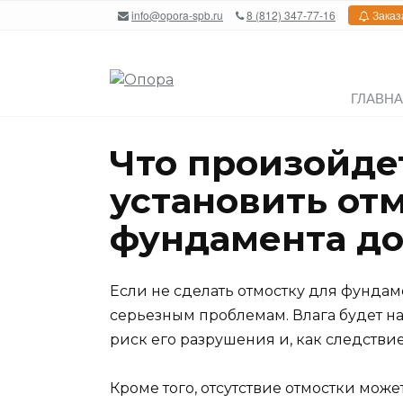
Перейти
info@opora-spb.ru
8 (812) 347-77-16
Заказ
к
содержанию
ГЛАВН
Что произойдет
установить от
фундамента д
Если не сделать отмостку для фундам
серьезным проблемам. Влага будет на
риск его разрушения и, как следствие
Кроме того, отсутствие отмостки може