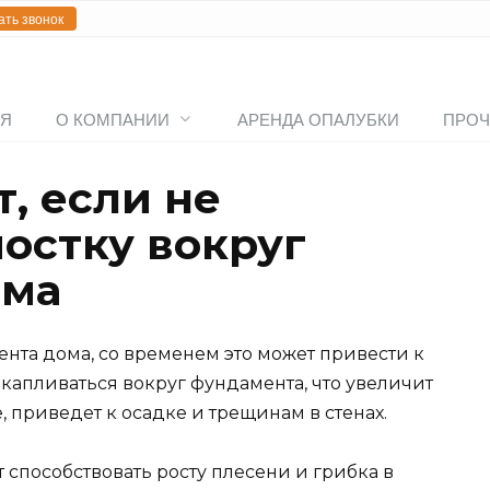
ать звонок
АЯ
О КОМПАНИИ
АРЕНДА ОПАЛУБКИ
ПРОЧ
, если не
мостку вокруг
ома
ента дома, со временем это может привести к
капливаться вокруг фундамента, что увеличит
, приведет к осадке и трещинам в стенах.
т способствовать росту плесени и грибка в