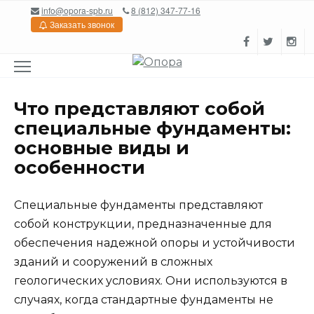
Перейти
info@opora-spb.ru
8 (812) 347-77-16
к
Заказать звонок
содержанию
Что представляют собой
специальные фундаменты:
основные виды и
особенности
Специальные фундаменты представляют
собой конструкции, предназначенные для
обеспечения надежной опоры и устойчивости
зданий и сооружений в сложных
геологических условиях. Они используются в
случаях, когда стандартные фундаменты не