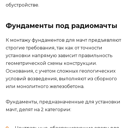
обустройстве.
Фундаменты под радиомачты
К монтажу фундаментов для мачт предъявляют
строгие требования, так как от точности
установки напрямую зависит правильность
геометрической схемы конструкции.
Основания, с учетом сложных геологических
условий возведения, выполняют из сборного
или монолитного железобетона.
Фундаменты, предназначенные для установки
мачт, делят на 2 категории: