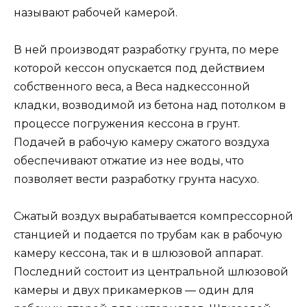
называют рабочей камерой.
В ней производят разработку грунта, по мере
которой кессон опускается под действием
собственного веса, а Веса надкессонной
кладки, возводимой из бетона над потолком в
процессе погружения кессона в грунт.
Подачей в рабочую камеру сжатого воздуха
обеспечивают отжатие из нее воды, что
позволяет вести разработку грунта насухо.
Сжатый воздух вырабатывается компрессорной
станцией и подается по трубам как в рабочую
камеру кессона, так и в шлюзовой аппарат.
Последний состоит из центральной шлюзовой
камеры и двух прикамерков — один для