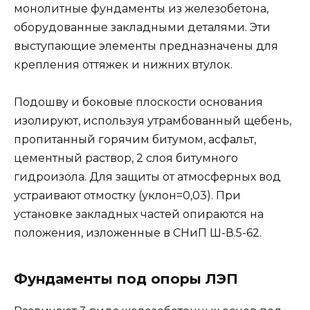
монолитные фундаменты из железобетона,
оборудованные закладными деталями. Эти
выступающие элементы предназначены для
крепления оттяжек и нижних втулок.
Подошву и боковые плоскости основания
изолируют, используя утрамбованный щебень,
пропитанный горячим битумом, асфальт,
цементный раствор, 2 слоя битумного
гидроизола. Для защиты от атмосферных вод
устраивают отмостку (уклон=0,03). При
установке закладных частей опираются на
положения, изложенные в СНиП Ш-В.5-62.
Фундаменты под опоры ЛЭП