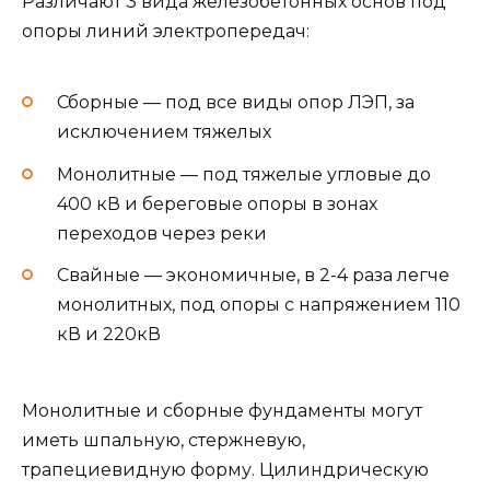
Различают 3 вида железобетонных основ под
опоры линий электропередач:
Сборные — под все виды опор ЛЭП, за
исключением тяжелых
Монолитные — под тяжелые угловые до
400 кВ и береговые опоры в зонах
переходов через реки
Свайные — экономичные, в 2-4 раза легче
монолитных, под опоры с напряжением 110
кВ и 220кВ
Монолитные и сборные фундаменты могут
иметь шпальную, стержневую,
трапециевидную форму. Цилиндрическую