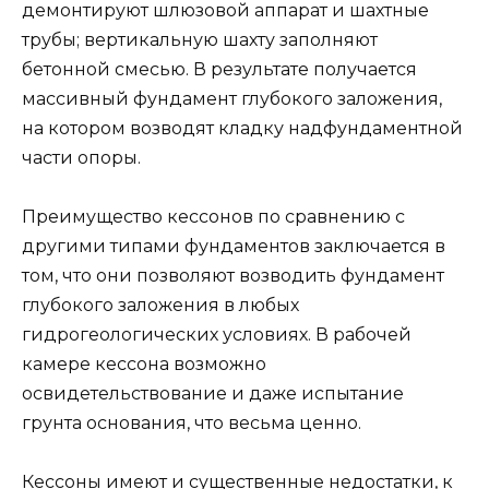
демонтируют шлюзовой аппарат и шахтные
трубы; вертикальную шахту заполняют
бетонной смесью. В результате получается
массивный фундамент глубокого заложения,
на котором возводят кладку надфундаментной
части опоры.
Преимущество кессонов по сравнению с
другими типами фундаментов заключается в
том, что они позволяют возводить фундамент
глубокого заложения в любых
гидрогеологических условиях. В рабочей
камере кессона возможно
освидетельствование и даже испытание
грунта основания, что весьма ценно.
Кессоны имеют и существенные недостатки, к