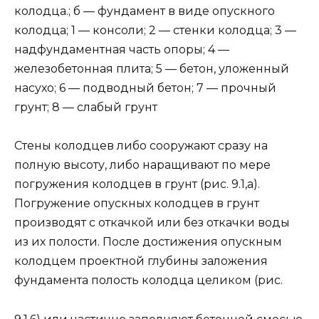
колодца.; б — фундамент в виде опускного
колодца; 1 — консоли; 2 — стенки колодца; 3 —
надфундаментная часть опоры; 4 —
железобетонная плита; 5 — бетон, уложенный
насухо; 6 — подводный бетон; 7 — прочный
грунт; 8 — слабый грунт
Стены колодцев либо сооружают сразу на
полную высоту, либо наращивают по мере
погружения колодцев в грунт (рис. 9.1,а).
Погружение опускных колодцев в грунт
производят с откачкой или без откачки воды
из их полости. После достижения опускным
колодцем проектной глубины заложения
фундамента полость колодца целиком (рис.