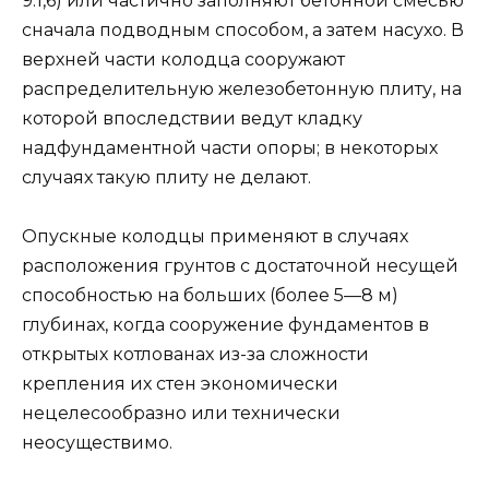
9.1,6) или частично заполняют бетонной смесью
сначала подводным способом, а затем насухо. В
верхней части колодца сооружают
распределительную железобетонную плиту, на
которой впоследствии ведут кладку
надфундаментной части опоры; в некоторых
случаях такую плиту не делают.
Опускные колодцы применяют в случаях
расположения грунтов с достаточной несущей
способностью на больших (более 5—8 м)
глубинах, когда сооружение фундаментов в
открытых котлованах из-за сложности
крепления их стен экономически
нецелесообразно или технически
неосуществимо.