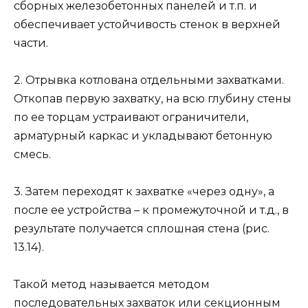
сборных железобетонных панелей и т.п. и
обеспечивает устойчивость стенок в верхней
части.
2. Отрывка котлована отдельными захватками.
Откопав первую захватку, на всю глубину стены
по ее торцам устраивают ограничители,
арматурный каркас и укладывают бетонную
смесь.
3. Затем переходят к захватке «через одну», а
после ее устройства – к промежуточной и т.д., в
результате получается сплошная стена (рис.
13.14).
Такой метод называется методом
последовательных захваток или секционным