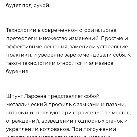
будет под рукой.
Технологии в современном строительстве
претерпели множество изменений. Простые и
эффективные решения, заменили устаревшие
практики, и уверенно зарекомендовали себя. К
таком технологиям относится и алмазное
бурение.
Шпунт Ларсена представляет собой
металлический профиль с замками и пазами,
который используют при строительстве мостов,
ограждений, возведении подпорных стенок и
укреплении котлованов. При погружении