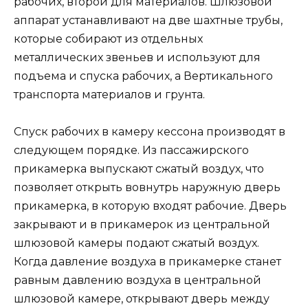
рабочих, второй для материалов. Шлюзовой
аппарат устанавливают на две шахтные трубы,
которые собирают из отдельных
металлических звеньев и используют для
подъема и спуска рабочих, а Вертикального
транспорта материалов и грунта.
Спуск рабочих в камеру кессона производят в
следующем порядке. Из пассажирского
прикамерка выпускают сжатый воздух, что
позволяет открыть вовнутрь наружную дверь
прикамерка, в которую входят рабочие. Дверь
закрывают и в прикамерок из центральной
шлюзовой камеры подают сжатый воздух.
Когда давление воздуха в прикамерке станет
равным давлению воздуха в центральной
шлюзовой камере, открывают дверь между