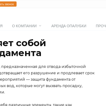
ать звонок
АЯ
О КОМПАНИИ
АРЕНДА ОПАЛУБКИ
ПРОЧ
яет собой
дамента
, предназначенная для отвода избыточной
едотвращает его разрушение и продлевает срок
мероприятий — защита фундамента от
ых вод, которые могут вызвать просадку,
ии.
ебя различные элементы, такие как