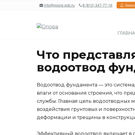
Перейти
info@opora-spb.ru
8 (812) 347-77-16
Заказ
к
содержанию
ГЛАВН
Что представл
водоотвод фун
Водоотвод фундамента — это система
влаги от основания строения, что пр
службы. Главная цель водоотводных 
воздействия грунтовых и поверхностн
деформации и трещины в конструкц
Эффективный водоотвод включает в с