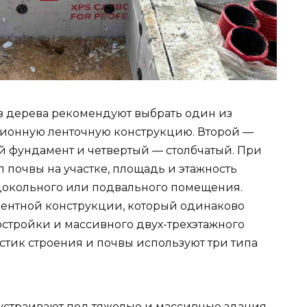
из дерева рекомендуют выбрать один из
ционную ленточную конструкцию. Второй —
й фундамент и четвертый — столбчатый. При
 почвы на участке, площадь и этажность
 цокольного или подвального помещения.
ментной конструкции, который одинаково
стройки и массивного двух-трехэтажного
истик строения и почвы используют три типа
бустраивают под тяжелые и массивные здания