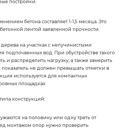
ные постройки.
нением бетона составляет 1-1,5 месяца. Это
 бетонной лентой заявленной прочности.
 дерева на участках с непучинистыми
ия подпочвенных вод. При обустройстве такого
ь и распределить нагрузку, а также замерить
 показатель не должен превышать отметки в
укция используется для компактных
ровных площадках.
типа конструкций:
ужаются на половину или одну треть от
ред монтажом опор нужно проверить