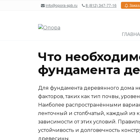
Перейти
info@opora-spb.ru
8 (812) 347-77-16
Заказ
к
содержанию
ГЛАВН
Что необходим
фундамента де
Для фундамента деревянного дома н
факторов, таких как тип почвы, урове
Наиболее распространёнными вариан
ленточный и столбчатый, каждый из 
зависимости от этих условий. Прави
устойчивость и долговечность конс
древесины.