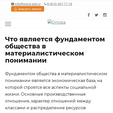
Перейти
info@opora-spb.ru
8 (812) 347-77-16
к
Заказать звонок
содержанию
Что является фундаментом
общества в
материалистическом
понимании
Фундаментом общества в материалистическом
понимании является экономическая база, на
которой строятся все аспекты социальной
жизни. Основные производственные
отношения, характер отношений между
классами и распределение ресурсов