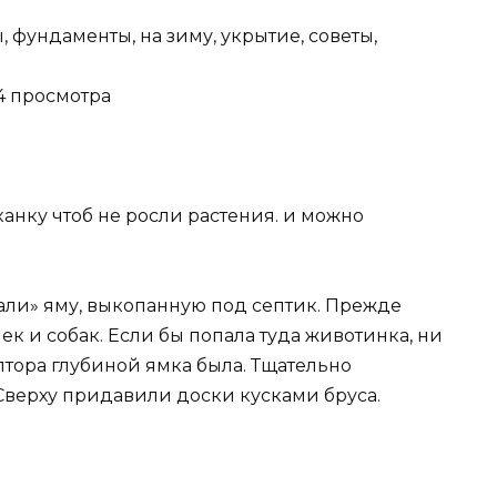
 фундаменты, на зиму, укрытие, советы,
94 просмотра
канку чтоб не росли растения. и можно
ли» яму, выкопанную под септик. Прежде
ек и собак. Если бы попала туда животинка, ни
олтора глубиной ямка была. Тщательно
Сверху придавили доски кусками бруса.