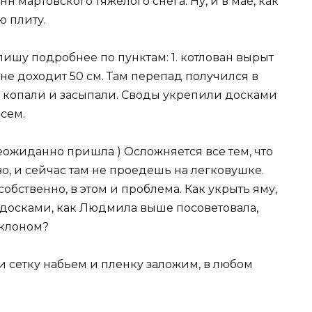
н мартовского тяжелого снега. Ну, и в мае, как
ю плиту.
апишу подробнее по пунктам: 1. котлован вырыт
не доходит 50 см. Там перепад получился в
а копали и засыпали. Своды укрепили досками
всем.
неожиданно пришла ) Осложняется все тем, что
во, и сейчас там не проедешь на легковушке.
 собственно, в этом и проблема. Как укрыть яму,
 досками, как Людмила выше посоветовала,
аклоном?
ри сетку набьем и пленку заложим, в любом