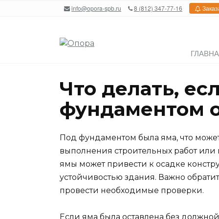
Перейти
info@opora-spb.ru
8 (812) 347-77-16
Заказ
к
содержанию
ГЛАВН
Что делать, ес
фундаментом 
Под фундаментом была яма, что може
выполнения строительных работ или 
ямы может привести к осадке констр
устойчивостью здания. Важно обрати
провести необходимые проверки.
Если яма была оставлена без должной