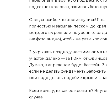
перелопатить вручную под десяток тон
подсохнет котлован, заливать бетонну
Олег, спасибо, что откликнулись! Я н
полностью и засыпан песком, до края 
метр, его выровняли по уровню, когд
(на фото видно), чтобы не размыло со
2. укрывать поздно, у нас зима-зима 
участок далеко — за 110км. от Одинцо
Думаю, в апреле там будет бассейн. 3.
если не делать фундамент? Заложить
или надо делать подобие крыши с н
Если крышу, то как ее крепить? Внут
случае.