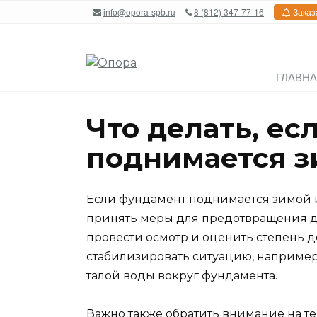
Перейти
info@opora-spb.ru
8 (812) 347-77-16
Заказ
к
содержанию
ГЛАВН
Что делать, е
поднимается 
Если фундамент поднимается зимой и
принять меры для предотвращения д
провести осмотр и оценить степень д
стабилизировать ситуацию, например
талой воды вокруг фундамента.
Важно также обратить внимание на т