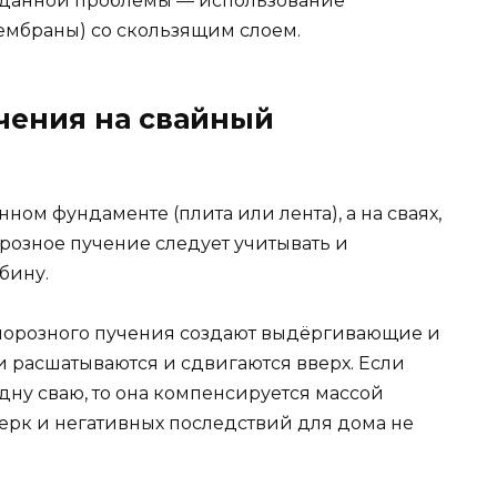
 данной проблемы — использование
мбраны) со скользящим слоем.
чения на свайный
нном фундаменте (плита или лента), а на сваях,
орозное пучение следует учитывать и
бину.
 морозного пучения создают выдёргивающие и
и расшатываются и сдвигаются вверх. Если
дну сваю, то она компенсируется массой
верк и негативных последствий для дома не