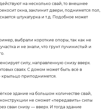
действуют на несколько свай, то внешнее
рекосит окна, заклинит двери, поднимется пол,
кается штукатурка и т.д. Подобное может
ример, выбрали короткие опоры, так как не
частка и не знали, что грунт пучинистый и
о.
енсирует силу, направленную снизу вверх.
товых сваях. С домом может быть всё в
ое крыльцо приподнимется.
ёгкое здание на большом количестве свай,
са конструкции не сможет «передавить» силы
з сваи снизу — вверх. И тогда здание