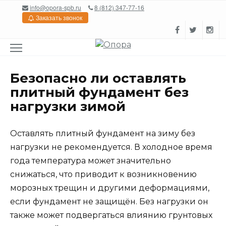
Перейти
info@opora-spb.ru
8 (812) 347-77-16
к
Заказать звонок
содержанию
Безопасно ли оставлять
плитный фундамент без
нагрузки зимой
Оставлять плитный фундамент на зиму без
нагрузки не рекомендуется. В холодное время
года температура может значительно
снижаться, что приводит к возникновению
морозных трещин и другими деформациями,
если фундамент не защищён. Без нагрузки он
также может подвергаться влиянию грунтовых