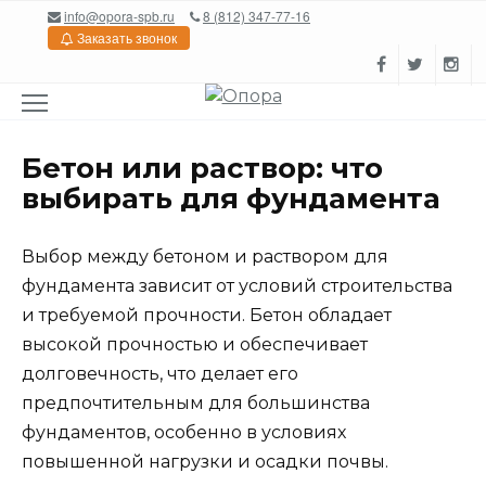
Перейти
info@opora-spb.ru
8 (812) 347-77-16
к
Заказать звонок
содержанию
Бетон или раствор: что
выбирать для фундамента
Выбор между бетоном и раствором для
фундамента зависит от условий строительства
и требуемой прочности. Бетон обладает
высокой прочностью и обеспечивает
долговечность, что делает его
предпочтительным для большинства
фундаментов, особенно в условиях
повышенной нагрузки и осадки почвы.