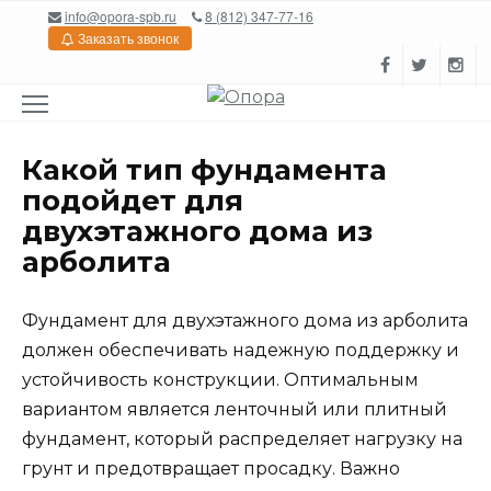
Перейти
info@opora-spb.ru
8 (812) 347-77-16
к
Заказать звонок
содержанию
Какой тип фундамента
подойдет для
двухэтажного дома из
арболита
Фундамент для двухэтажного дома из арболита
должен обеспечивать надежную поддержку и
устойчивость конструкции. Оптимальным
вариантом является ленточный или плитный
фундамент, который распределяет нагрузку на
грунт и предотвращает просадку. Важно