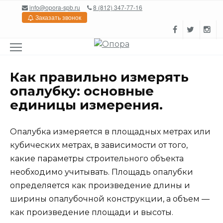
Перейти
info@opora-spb.ru
8 (812) 347-77-16
к
Заказать звонок
содержанию
Как правильно измерять
опалубку: основные
единицы измерения.
Опалубка измеряется в площадных метрах или
кубических метрах, в зависимости от того,
какие параметры строительного объекта
необходимо учитывать. Площадь опалубки
определяется как произведение длины и
ширины опалубочной конструкции, а объем —
как произведение площади и высоты.